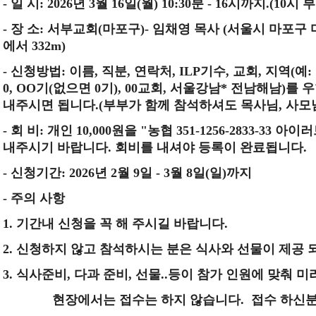
-
일 시
: 2026
년
3
월
16
일
(
월
) 10:30
분
- 16
시
까지
.(10
시 
-
장 소
:
서부교회
(
마포구
)-
임채영 목사
(
서울시 마포구
에서
332m)
-
신청방법
:
이름
,
직분
,
연락처
, ILP
기수
,
교회
,
지역
(
예
:
0, OO
기
(
없으면
0
기
), 00
교회
,
서울강남
*
전남해남
)
를 
내주시면 됩니다
.(
부부가 함께 참석하셔도 목사님
,
사모
-
회 비
:
개인
10,000
원을 "농협
351-1256-2833-33
아이러
내주시기 바랍니다
.
회비를 내셔야 등록이 완료됩니다
.
-
신청기간
: 2026
년
2
월
9
일
- 3
월
8
일
(
일
)
까지
-
주의 사항
1.
기간내 신청을 꼭 해 주시길 바랍니다
.
2.
신청하지 않고 참석하시는 분은 식사와 선물이 제공 
3.
식사준비
,
다과 준비
,
선물
..
등이 참가 인원에 맞춰 미
현장에서는 접수는 하지 않습니다
.
접수 하신