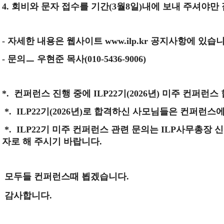
4.
회비와 문자 접수를 기간
(3
월
8
일
)
내에 보내 주셔야만
-
자세한 내용은 웹사이트
www.ilp.kr
공지사항에 있습
-
문의
ㅡ
우현준 목사
(010-5436-9006)
*.
컨퍼런스 진행 중에
ILP22
기
(2026
년
)
미주 컨퍼런스 
*. ILP22
기
(2026
년
)
로 합격하신 사모님들은 컨퍼런스에
*. ILP22
기 미주 컨퍼런스 관련 문의는
ILP
사무총장 신
자로 해 주시기 바랍니다
.
모두들 컨퍼런스때 뵙겠습니다.
감사합니다.