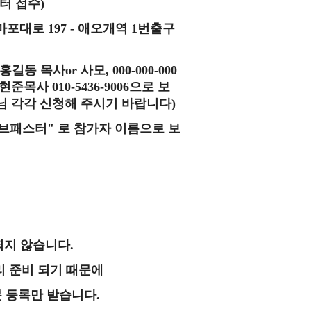
부터 접수
)
 마포대로
197 -
애오개역
1
번출구
홍길동 목사
or
사모
, 000-000-000
우현준목사
010-5436-9006
으
로 보
님 각각 신청해 주시기 바랍니다
)
브패스터" 로 참가자 이름으로 보
되지 않습니다
.
리 준비 되기 때문에
분 등록만 받습니다
.