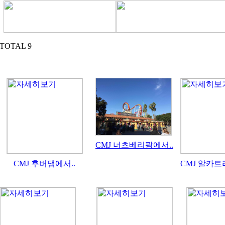
TOTAL 9
CMJ 너츠베리팜에서..
CMJ 후버댐에서..
CMJ 알카트