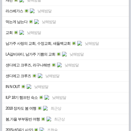
캐년
낮해밤달
라스베가스
낮해밤달
먹는게 남는다
낮해밤달
교회
낮해밤달
남가주 사랑의 교회, 수정교회, 새들백교회
낮해밤달
LA갈비파티, 남가주 기쁨의 교회
낮해밤달
샌디에고 크루즈, 라구나해변
낮해밤달
샌디에고 크루즈
낮해밤달
IN N OUT
낮해밤달
ILP 18기 햄프턴 숙소
낮해밤달
2018 장자도 봄 여행
최근상
봄,가을 부부동반 여행
최근상
2015년(14기,사모)
조현숙